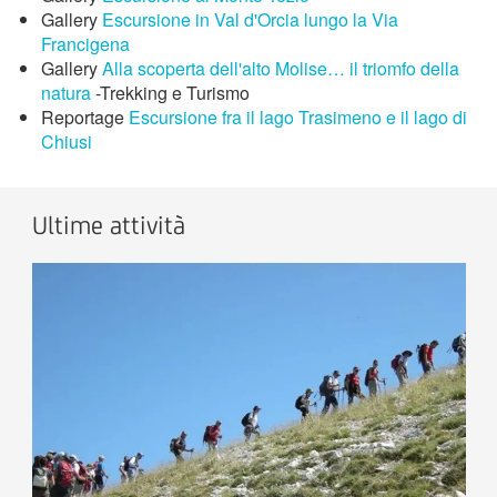
Gallery
Escursione in Val d'Orcia lungo la Via
Francigena
Gallery
Alla scoperta dell'alto Molise… il triomfo della
natura
-Trekking e Turismo
Reportage
Escursione fra il lago Trasimeno e il lago di
Chiusi
Ultime attività